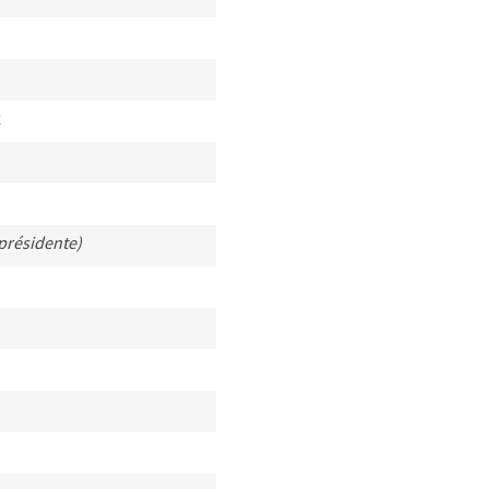
z
-présidente)