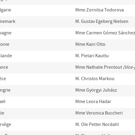
lgarie
Mme Zornitsa Todorova
nemark
M. Gustav Egeberg Nielsen
pagne
Mme Carmen Gómez Sánche
tonie
Mme Kairi Otto
nlande
M. Pietari Kauttu
ance
Mme Nathalie Prentout
(Vice
èce
M. Christos Markou
ngrie
Mme Györgyi Juhász
aël
Mme Leora Hadar
lie
Mme Veronica Buccheri
rvège
M. Ole Petter Nordahl