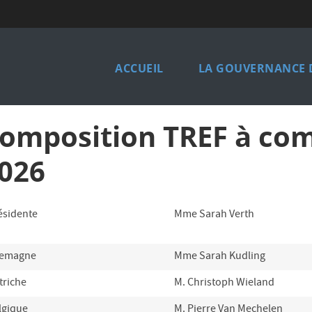
Main
ACCUEIL
LA GOUVERNANCE 
navigation
french
omposition TREF à com
026
ésidente
Mme Sarah Verth
lemagne
Mme Sarah Kudling
triche
M. Christoph Wieland
lgique
M. Pierre Van Mechelen