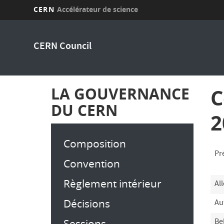
CERN
Accélérateur de science
Aller
au
CERN Council
contenu
principal
LA GOUVERNANCE
C
DU CERN
2
Composition
Pr
Convention
Règlement intérieur
Al
Décisions
Au
Sessions
Be