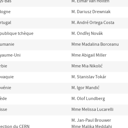
ys-Bas
M. Elmar van Holten
logne
M. Dariusz Drewniak
rtugal
M. André Ortega Costa
publique tchèque
M. Ondřej Novák
umanie
Mme Madalina Borceanu
yaume-Uni
Mme Abigail Miller
rbie
Mme Mia Nikolić
ovaquie
M. Stanislav Tokár
ovénie
M. Igor Mandić
ède
M. Olof Lundberg
isse
Mme Melissa Lucarelli
M. Jan-Paul Brouwer
rection du CERN
Mme Malika Meddahi