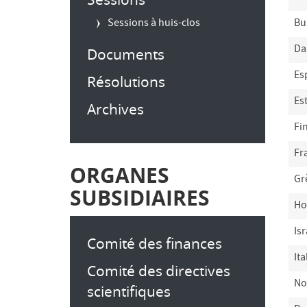
Sessions à huis-clos
Bu
Da
Documents
Es
Résolutions
Es
Archives
Fi
Fr
ORGANES
Gr
SUBSIDIAIRES
Ho
Isr
Comité des finances
Ita
Comité des directives
No
scientifiques