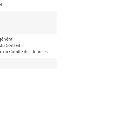
rd
général
 du Conseil
te du Comité des finances