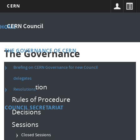
CERN
Skip
Main
to
CERN Council
HOME
main
menu
content
THE GOVERNANCE OF CERN
The Governance
Briefing on CERN Governance for new Council
Composition
delegates
Convention
Resolutions
Rules of Procedure
COUNCIL SECRETARIAT
Decisions
Sessions
Closed Sessions