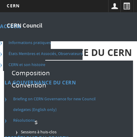
CERN
Aller
Main
au
CERN Council
ACCUEIL
contenu
navigation
principal
french
Informations pratiques
LA GOUVERNANCE DU CERN
États Membres et Associés, Observateurs
CERN et son histoire
Composition
LA GOUVERNANCE DU CERN
Convention
Règlement intérieur
Briefing on CERN Governance for new Council
Décisions
delegates (English only)
Résolutions
Sessions
Sessions à huis-clos