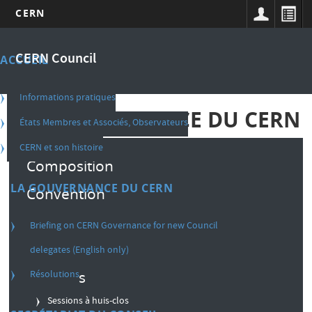
CERN
Aller
Main
au
CERN Council
ACCUEIL
contenu
navigation
principal
french
Informations pratiques
LA GOUVERNANCE DU CERN
États Membres et Associés, Observateurs
CERN et son histoire
Composition
LA GOUVERNANCE DU CERN
Convention
Règlement intérieur
Briefing on CERN Governance for new Council
Décisions
delegates (English only)
Résolutions
Sessions
Sessions à huis-clos