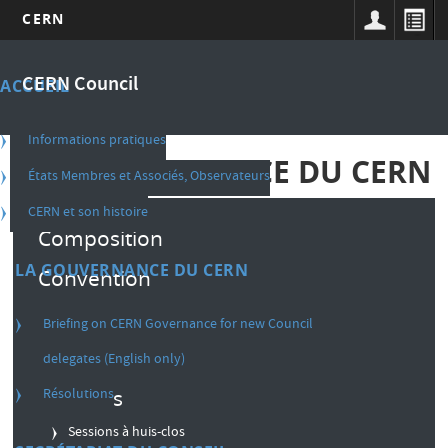
CERN
Aller
Main
au
CERN Council
ACCUEIL
contenu
navigation
principal
french
Informations pratiques
LA GOUVERNANCE DU CERN
États Membres et Associés, Observateurs
CERN et son histoire
Composition
LA GOUVERNANCE DU CERN
Convention
Règlement intérieur
Briefing on CERN Governance for new Council
Décisions
delegates (English only)
Résolutions
Sessions
Sessions à huis-clos